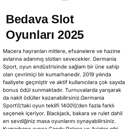
Bedava Slot
Oyunları 2025
Macera hayranları mitlere, efsanelere ve hazine
avlarına adanmış slotları sevecekler. Germania
Sport, oyun endüstrisinde sağlam bir üne sahip
olan çevrimiçi bir kumarhanedir. 2019 yılında
faaliyete geçmiştir ve aktif kullanıcılara çok sayıda
bonus ödül sunmaktadır. Turnuvalarda yarışarak
da nakit ödüller kazanabilirsiniz.Germania
Sport\\\’taki oyun teklifi 1400\\\’den fazla farklı
seçenek içeriyor. Blackjack, bakara ve rulet dahil
en sevdiğiniz masa oyunlarını oynayabilirsiniz.
Kumarhane ayrıca Candy Palace ve Aviator gibi