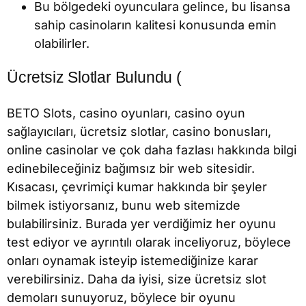
Bu bölgedeki oyunculara gelince, bu lisansa
sahip casinoların kalitesi konusunda emin
olabilirler.
Ücretsiz Slotlar Bulundu (
BETO Slots, casino oyunları, casino oyun
sağlayıcıları, ücretsiz slotlar, casino bonusları,
online casinolar ve çok daha fazlası hakkında bilgi
edinebileceğiniz bağımsız bir web sitesidir.
Kısacası, çevrimiçi kumar hakkında bir şeyler
bilmek istiyorsanız, bunu web sitemizde
bulabilirsiniz. Burada yer verdiğimiz her oyunu
test ediyor ve ayrıntılı olarak inceliyoruz, böylece
onları oynamak isteyip istemediğinize karar
verebilirsiniz. Daha da iyisi, size ücretsiz slot
demoları sunuyoruz, böylece bir oyunu