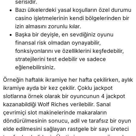
serisidir.
Bazı ülkelerdeki yasal koşulların özel durumu
casino işletmelerinin kendi bölgelerinden bir
izin almasını zorunlu kılar.
Başka bir deyişle, en sevdiğiniz oyunu
finansal risk olmadan oynayabilir,
fonksiyonlarını ve özelliklerini keşfedebilir,
stratejilerini test edebilir ve sadece
eğlenebilirsiniz.
Örneğin haftalık ikramiye her hafta çekilirken, aylık
ikramiye ayda bir kez çekilir. Çoklu jackpot
slotlarına örnek olarak bir oyuncunun 4 jackpot
kazanabildiği Wolf Riches verilebilir. Sanal
çevrimiçi slot makinelerinde makaraların
döndürülmesinin sonucu, adil ve tarafsız bir oyun
elde edilmesini sağlayan rastgele bir sayı üreteci