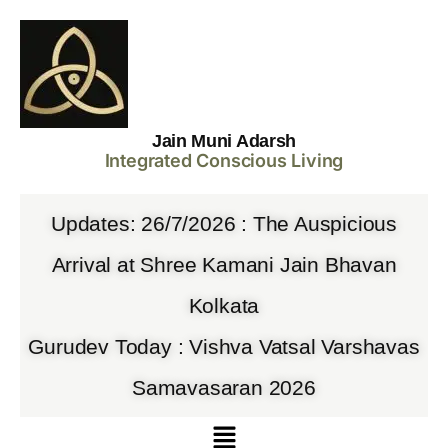
Jain Muni Adarsh
Integrated Conscious Living
Updates: 26/7/2026 : The Auspicious
Arrival at Shree Kamani Jain Bhavan
Kolkata
Gurudev Today : Vishva Vatsal Varshavas
Samavasaran 2026