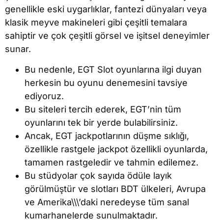
genellikle eski uygarlıklar, fantezi dünyaları veya
klasik meyve makineleri gibi çeşitli temalara
sahiptir ve çok çeşitli görsel ve işitsel deneyimler
sunar.
Bu nedenle, EGT Slot oyunlarına ilgi duyan
herkesin bu oyunu denemesini tavsiye
ediyoruz.
Bu siteleri tercih ederek, EGT’nin tüm
oyunlarını tek bir yerde bulabilirsiniz.
Ancak, EGT jackpotlarının düşme sıklığı,
özellikle rastgele jackpot özellikli oyunlarda,
tamamen rastgeledir ve tahmin edilemez.
Bu stüdyolar çok sayıda ödüle layık
görülmüştür ve slotları BDT ülkeleri, Avrupa
ve Amerika\\\’daki neredeyse tüm sanal
kumarhanelerde sunulmaktadır.