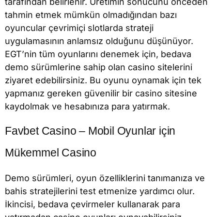
tarafından belirlenir. Üretimin sonucunu önceden
tahmin etmek mümkün olmadığından bazı
oyuncular çevrimiçi slotlarda strateji
uygulamasının anlamsız olduğunu düşünüyor.
EGT’nin tüm oyunlarını denemek için, bedava
demo sürümlerine sahip olan casino sitelerini
ziyaret edebilirsiniz. Bu oyunu oynamak için tek
yapmanız gereken güvenilir bir casino sitesine
kaydolmak ve hesabınıza para yatırmak.
Favbet Casino – Mobil Oyunlar için
Mükemmel Casino
Demo sürümleri, oyun özelliklerini tanımanıza ve
bahis stratejilerini test etmenize yardımcı olur.
İkincisi, bedava çevirmeler kullanarak para