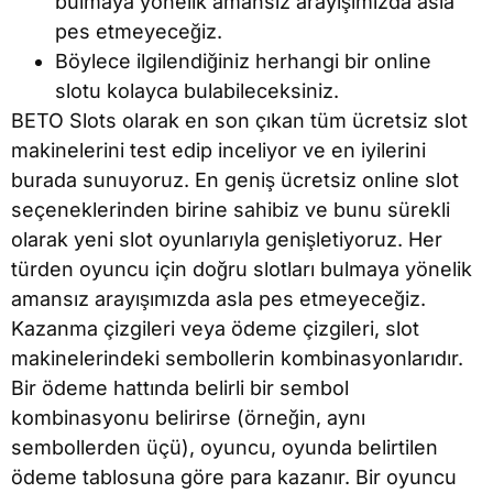
bulmaya yönelik amansız arayışımızda asla
pes etmeyeceğiz.
Böylece ilgilendiğiniz herhangi bir online
slotu kolayca bulabileceksiniz.
BETO Slots olarak en son çıkan tüm ücretsiz slot
makinelerini test edip inceliyor ve en iyilerini
burada sunuyoruz. En geniş ücretsiz online slot
seçeneklerinden birine sahibiz ve bunu sürekli
olarak yeni slot oyunlarıyla genişletiyoruz. Her
türden oyuncu için doğru slotları bulmaya yönelik
amansız arayışımızda asla pes etmeyeceğiz.
Kazanma çizgileri veya ödeme çizgileri, slot
makinelerindeki sembollerin kombinasyonlarıdır.
Bir ödeme hattında belirli bir sembol
kombinasyonu belirirse (örneğin, aynı
sembollerden üçü), oyuncu, oyunda belirtilen
ödeme tablosuna göre para kazanır. Bir oyuncu