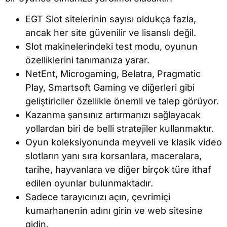
EGT Slot sitelerinin sayısı oldukça fazla,
ancak her site güvenilir ve lisanslı değil.
Slot makinelerindeki test modu, oyunun
özelliklerini tanımanıza yarar.
NetEnt, Microgaming, Belatra, Pragmatic
Play, Smartsoft Gaming ve diğerleri gibi
geliştiriciler özellikle önemli ve talep görüyor.
Kazanma şansınız artırmanızı sağlayacak
yollardan biri de belli stratejiler kullanmaktır.
Oyun koleksiyonunda meyveli ve klasik video
slotların yanı sıra korsanlara, maceralara,
tarihe, hayvanlara ve diğer birçok türe ithaf
edilen oyunlar bulunmaktadır.
Sadece tarayıcınızı açın, çevrimiçi
kumarhanenin adını girin ve web sitesine
gidin.