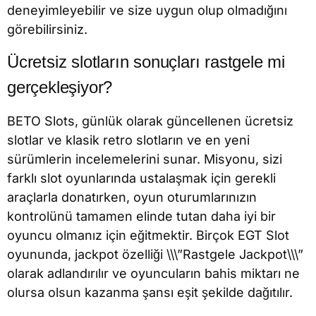
deneyimleyebilir ve size uygun olup olmadığını
görebilirsiniz.
Ücretsiz slotların sonuçları rastgele mi
gerçekleşiyor?
BETO Slots, günlük olarak güncellenen ücretsiz
slotlar ve klasik retro slotların ve en yeni
sürümlerin incelemelerini sunar. Misyonu, sizi
farklı slot oyunlarında ustalaşmak için gerekli
araçlarla donatırken, oyun oturumlarınızın
kontrolünü tamamen elinde tutan daha iyi bir
oyuncu olmanız için eğitmektir. Birçok EGT Slot
oyununda, jackpot özelliği \\\”Rastgele Jackpot\\\”
olarak adlandırılır ve oyuncuların bahis miktarı ne
olursa olsun kazanma şansı eşit şekilde dağıtılır.